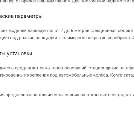
Баннер с горизонтальным плечом для постоянной видимости п
еские параметры
сех моделей варьируется от 2 до 6 метров. Секционная сборка
кцию под разные площадки. Полимерное покрытие серебристый 
ты установки
итель предлагает семь типов оснований: стационарные платфо
изированные крепления под автомобильные колеса. Комплекта
.
я предназначена для использования на открытых площадках и 