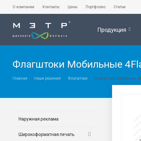
О компании
Контакты
Цены
Портфолио
Статьи
Продукция
Флагштоки Мобильные 4Fl
Главная
Наши решения
Флагштоки
Флагштоки Мобильные 4F
Наружная реклама
Широкоформатная печать