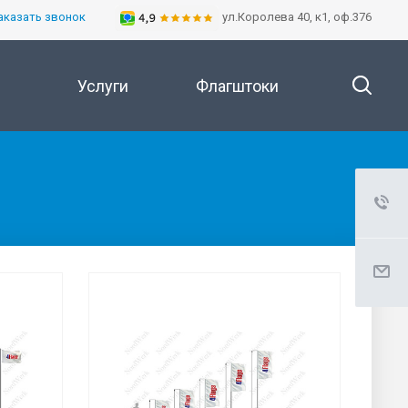
аказать звонок
ул.Королева 40, к1, оф.376
Услуги
Флагштоки