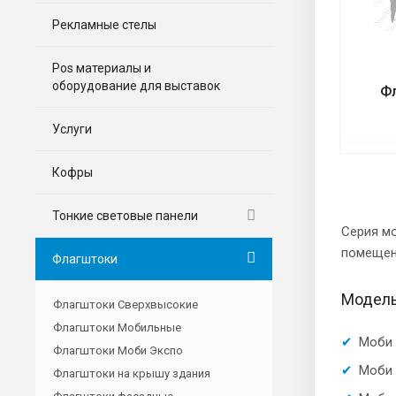
Рекламные стелы
Pos материалы и
оборудование для выставок
Ф
Услуги
Кофры
Тонкие световые панели
Серия мо
помещени
Флагштоки
Модел
Флагштоки Сверхвысокие
Флагштоки Мобильные
Моби 
Флагштоки Моби Экспо
Моби 
Флагштоки на крышу здания