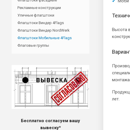
Флагштоки фасадные
Моби 
Рекламные конструкции
Технич
Уличные флагштоки
Флагштоки Виндер 4Flags
Высота в
Флагштоки Виндер NordWerk
констру
Флагштоки Мобильные 4Flags
Флаговые группы
Вариан
Производ
специал
монтажа
Продукци
лет.
Бесплатно согласуем вашу
вывеску*