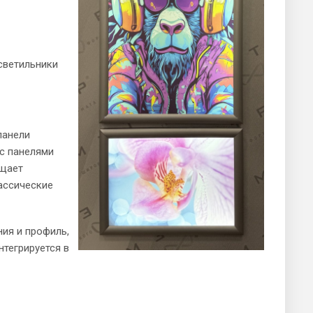
светильники
панели
 с панелями
ощает
лассические
ия и профиль,
нтегрируется в