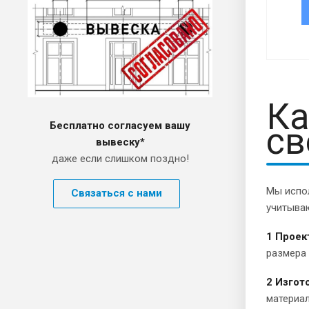
Ка
Бесплатно согласуем вашу
св
вывеску*
даже если слишком поздно!
Мы испо
Связаться с нами
учитыва
1 Прое
размера
2 Изгот
материал