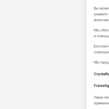
Вы может
укажите 
включая 
Мы обесп
и помощ
Бесплат
освещен
Мы предл
Crystall
Frameli
Наши па
применен