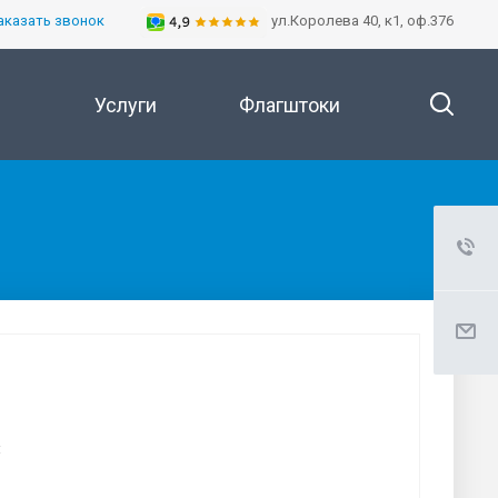
аказать звонок
ул.Королева 40, к1, оф.376
Услуги
Флагштоки
: