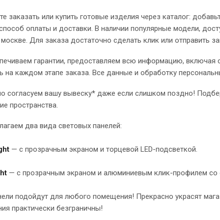
е заказать или купить готовые изделия через каталог: добавь
способ оплаты и доставки. В наличии популярные модели, дост
москве. Для заказа достаточно сделать клик или отправить за
ечиваем гарантии, предоставляем всю информацию, включая ст
ь на каждом этапе заказа. Все данные и обработку персональ
но согласуем вашу вывеску* даже если слишком поздно! Подбе
ие пространства.
агаем два вида световых панелей:
ight
— с прозрачным экраном и торцевой LED-подсветкой.
ght
— с прозрачным экраном и алюминиевым клик-профилем со 
нели подойдут для любого помещения! Прекрасно украсят мага
ия практически безграничны!