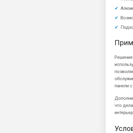
Алюми
Возмо
Подхо
Прим
Решения 
использу
позволя
обслужив
панели 
Дополни
что дела
интерьер
Услов