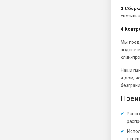
3 Сборк
светильн
4 Контр
Мы предл
подсветк
клик-пр
Наши па
и дом, и
безгран
Преи
Равно
распр
Испол
осве