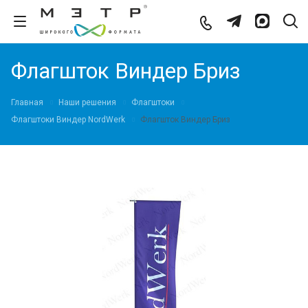
Флагшток Виндер Бриз
Главная
Наши решения
Флагштоки
Флагштоки Виндер NordWerk
Флагшток Виндер Бриз