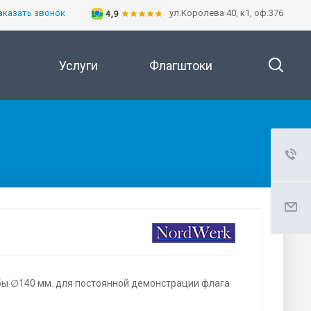
аказать звонок
ул.Королева 40, к1, оф.376
Услуги
Флагштоки
ы ∅140 мм. для постоянной демонстрации флага