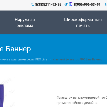
8(383)211-92-35
8(906)996-53-49
З
Наружная
Широкоформатная
реклама
печать
e Баннер
личные флагштоки серии PRO Line
Уличный флагшток PRO Line Баннер
Флагшток из алюминиевой труб
прямолинейного дизайна.