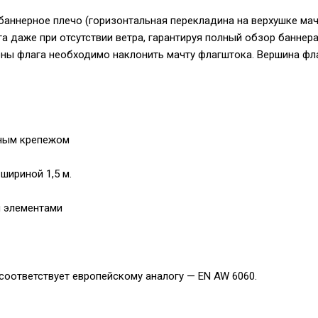
баннерное плечо (горизонтальная перекладина на верхушке ма
а даже при отсутствии ветра, гарантируя полный обзор баннер
мены флага необходимо наклонить мачту флагштока. Вершина ф
ным крепежом
шириной 1,5 м.
и элементами
соответствует европейскому аналогу — EN AW 6060.