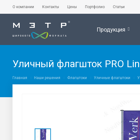
О компании
Контакты
Цены
Портфолио
Статьи
Продукция
Уличный флагшток PRO Lin
Главная
Наши решения
Флагштоки
Уличные флагштоки
У