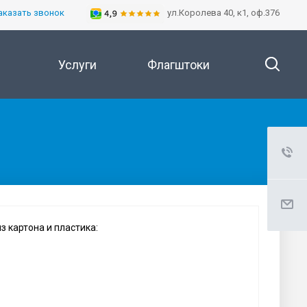
аказать звонок
ул.Королева 40, к1, оф.376
Услуги
Флагштоки
з картона и пластика: