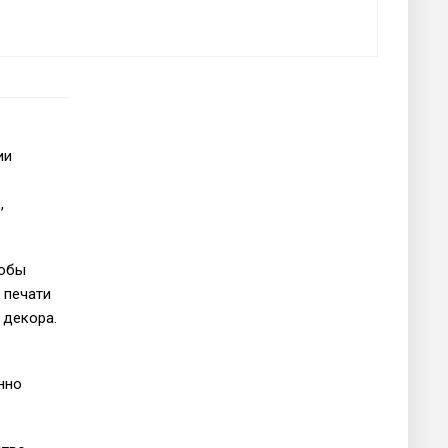
ии
,
тобы
 печати
 декора.
нно