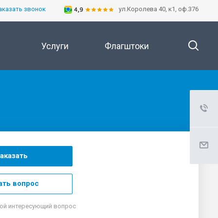
аказать звонок
ул.Королева 40, к1, оф.376
Услуги
Флагштоки
аказать
ать вопрос
ой интересующий вопрос