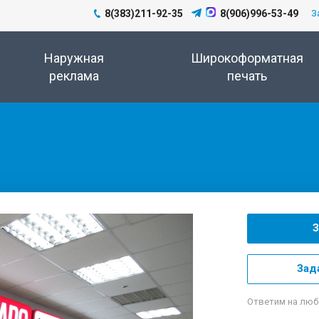
8(383)211-92-35
8(906)996-53-49
З
Наружная
Широкоформатная
реклама
печать
З
Зад
Ответим на люб