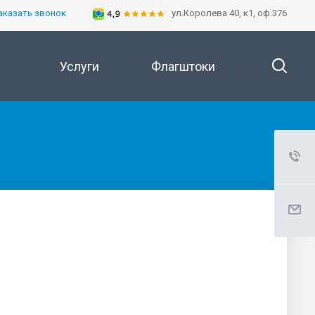
аказать звонок
ул.Королева 40, к1, оф.376
Услуги
Флагштоки