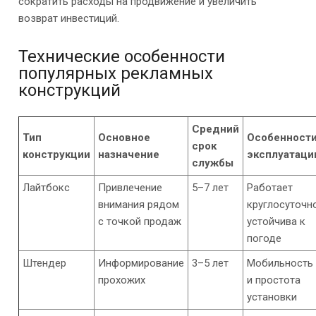
сократить расходы на продвижение и увеличить
возврат инвестиций.
Технические особенности
популярных рекламных
конструкций
Средний
Тип
Основное
Особенност
срок
конструкции
назначение
эксплуатаци
службы
Лайтбокс
Привлечение
5–7 лет
Работает
внимания рядом
круглосуточно
с точкой продаж
устойчива к
погоде
Штендер
Информирование
3–5 лет
Мобильность
прохожих
и простота
установки