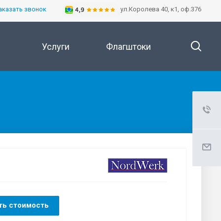
аказать звонок
ул.Королева 40, к1, оф.376
Услуги
Флагштоки
ть стоимость