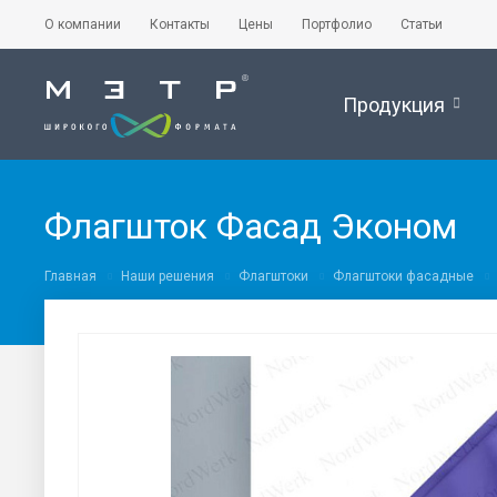
О компании
Контакты
Цены
Портфолио
Статьи
Продукция
Флагшток Фасад Эконом
Главная
Наши решения
Флагштоки
Флагштоки фасадные