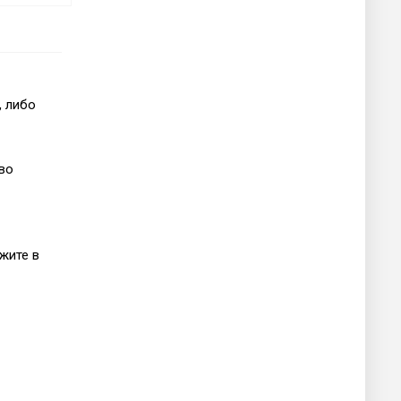
, либо
во
жите в