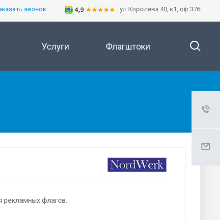
аказать звонок
ул.Королева 40, к1, оф.376
Услуги
Флагштоки
я рекламных флагов.