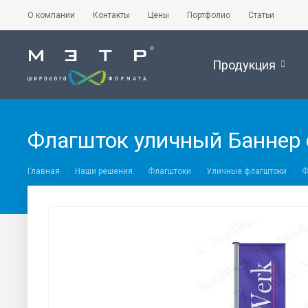
О компании
Контакты
Цены
Портфолио
Статьи
Продукция
Флагшток уличный Баннер 
Главная
Наши решения
Флагштоки
Уличные флагштоки
Ф