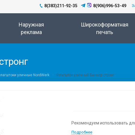
8(383)211-92-35
8(906)996-53-49
З
Наружная
Широкоформатная
реклама
печать
стронг
лагштоки уличные NordWerk
Флагшток уличный Баннер стронг
Рекомендуем использовать дл
Подробнее