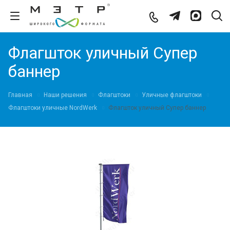
Флагшток уличный Супер
баннер
Главная
Наши решения
Флагштоки
Уличные флагштоки
Флагштоки уличные NordWerk
Флагшток уличный Супер баннер