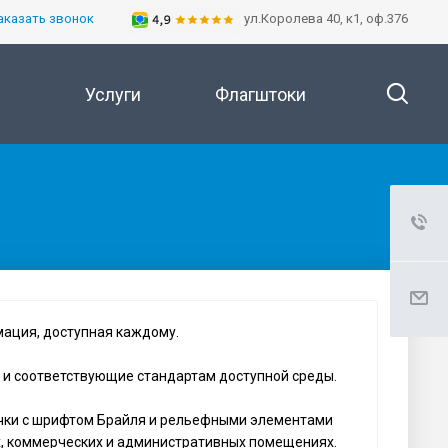
аказать звонок
ул.Королева 40, к1, оф.376
Услуги
Флагштоки
ация, доступная каждому.
и соответствующие стандартам доступной среды.
чки с шрифтом Брайля и рельефными элементами
, коммерческих и административных помещениях.