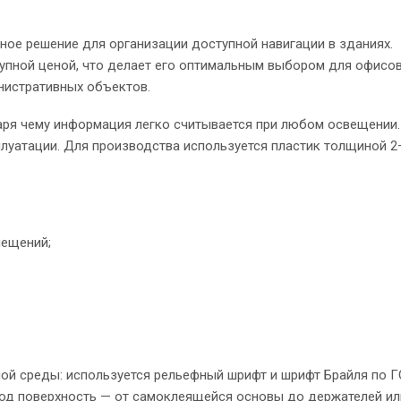
ное решение для организации доступной навигации в зданиях.
тупной ценой, что делает его оптимальным выбором для офисов
нистративных объектов.
даря чему информация легко считывается при любом освещении.
луатации. Для производства используется пластик толщиной 2
мещений;
ой среды: используется рельефный шрифт и шрифт Брайля по Г
под поверхность — от самоклеящейся основы до держателей ил