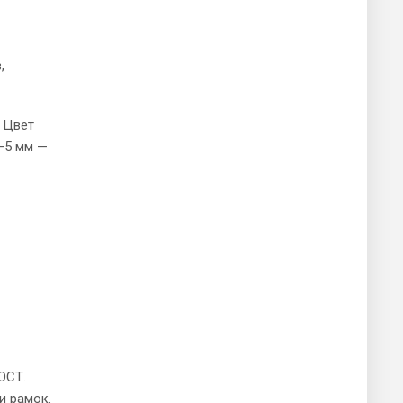
,
 Цвет
–5 мм —
ОСТ.
и рамок.