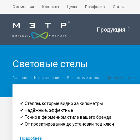
О компании
Контакты
Цены
Портфолио
Статьи
Продукция
Световые стелы
Главная
Наши решения
Рекламные стелы
Световые стелы
✔ Стеллы, которые видно за километры
✔ Надёжные, эффектные
✔
Точно в фирменном стиле вашего бренда
✔ От проектирования до установки под ключ
Подробнее