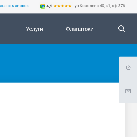
аказать звонок
ул.Королева 40, к1, оф.376
Услуги
Флагштоки