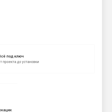
Всё под ключ
от проекта до установки
окации.