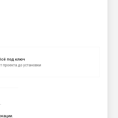
Всё под ключ
от проекта до установки
.
окации.