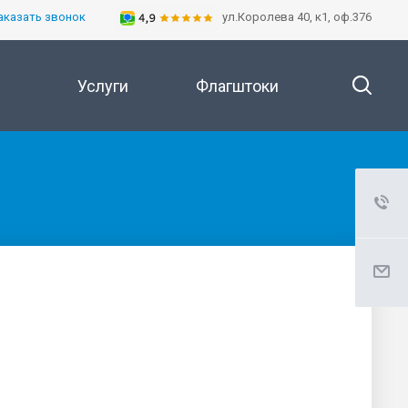
аказать звонок
ул.Королева 40, к1, оф.376
Услуги
Флагштоки