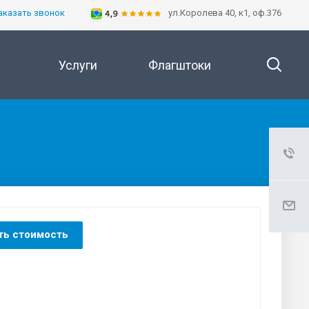
аказать звонок
ул.Королева 40, к1, оф.376
Услуги
Флагштоки
ть стоимость