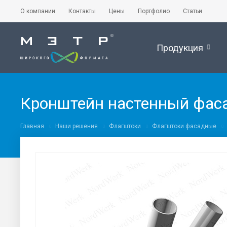
О компании
Контакты
Цены
Портфолио
Статьи
Продукция
Кронштейн настенный фаса
Главная
Наши решения
Флагштоки
Флагштоки фасадные