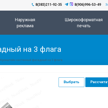
8(383)211-92-35
8(906)996-53-49
З
Наружная
Широкоформатная
реклама
печать
дный на 3 флага
Кронштейн настенный фасадный на 3 флага
Выбрать
Рассчита